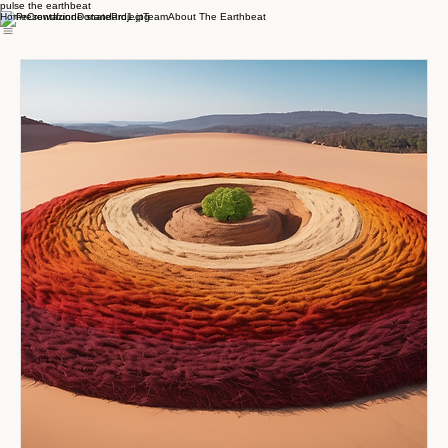
pulse the earthbeat
Home
Crowdfund
Donate
Project
Team
About The Earthbeat